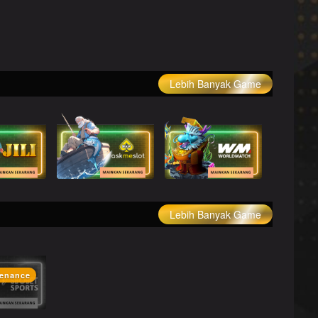
Lebih Banyak Game
Lebih Banyak Game
tenance