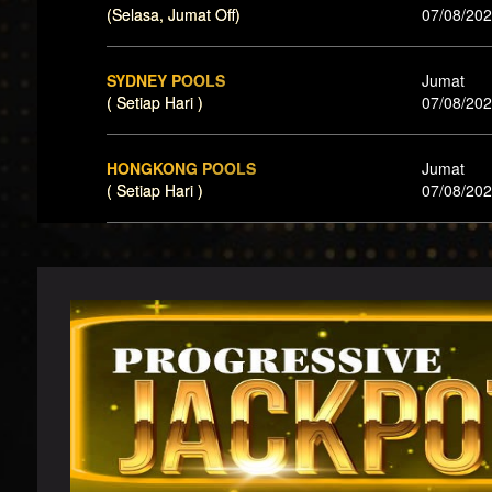
(Selasa, Jumat Off)
07/08/20
SYDNEY POOLS
Jumat
( Setiap Hari )
07/08/20
HONGKONG POOLS
Jumat
( Setiap Hari )
07/08/20