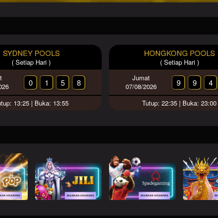
SYDNEY POOLS
HONGKONG POOLS
( Setiap Hari )
( Setiap Hari )
t
Jumat
0
1
5
8
9
9
4
026
07/08/2026
tup: 13:25 | Buka: 13:55
Tutup: 22:35 | Buka: 23:00