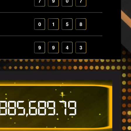
7
9
0
7
0
1
5
8
9
9
4
3
,885,707.19