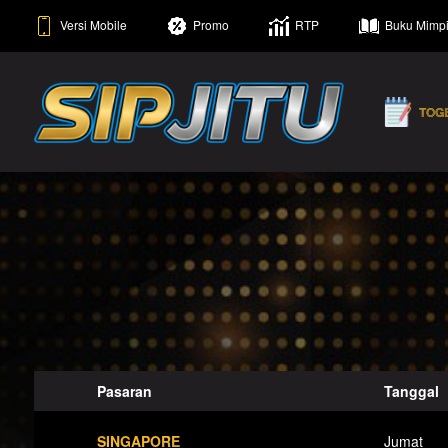
Versi Mobile
Promo
RTP
Buku Mimp
TOG
Pasaran
Tanggal
SINGAPORE
Jumat