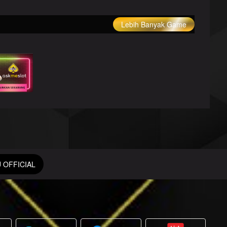
Lebih Banyak Game
U OFFICIAL