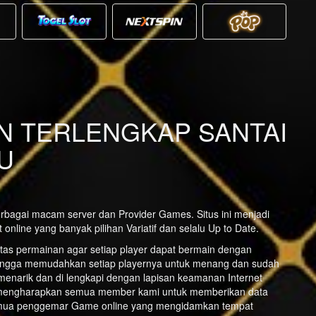
N TERLENGKAP SANTAI
TU
rbagai macam server dan Provider Games. Situs ini menjadi
line yang banyak pilihan Variatif dan selalu Up to Date.
itas permainan agar setiap player dapat bermain dengan
 sehingga memudahkan setiap playernya untuk menang dan sudah
enarik dan di lengkapi dengan lapisan keamanan Internet
 mengharapkan semua member kami untuk memberikan data
a semua penggemar Game online yang mengidamkan tempat