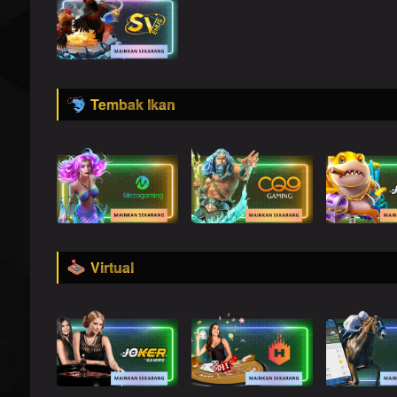
Tembak Ikan
Virtual