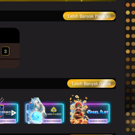
Lebih Banyak Pasaran
3
Lebih Banyak Game