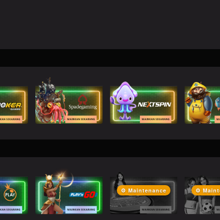
⚙ Maintenance
⚙ Main